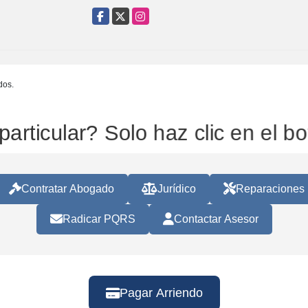
Facebook
X
Instagram
dos.
particular? Solo haz clic en el bo
Contratar Abogado
Jurídico
Reparaciones
Radicar PQRS
Contactar Asesor
Pagar Arriendo