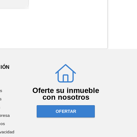
IÓN
Oferte su inmueble
os
con nosotros
s
s
OFERTAR
presa
nos
ivacidad