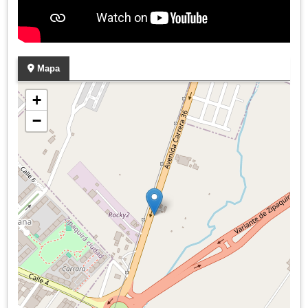
Mapa
+
−