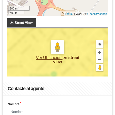
200 m
500 ft
Leaflet
| Wasi - ©
OpenStreetMap
Street View
Ver Ubicación
en
street
view
Contacte al agente
*
Nombre