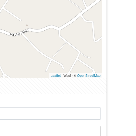
Leaflet
| Wasi - ©
OpenStreetMap