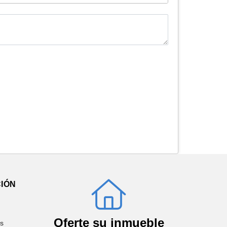
IÓN
Oferte su inmueble
os