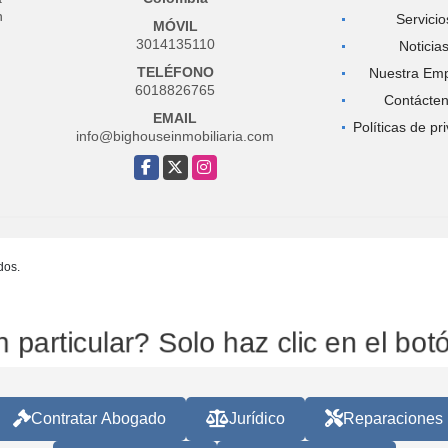
n
Servicio
MÓVIL
3014135110
Noticia
TELÉFONO
Nuestra Em
6018826765
Contácte
EMAIL
Políticas de pr
info@bighouseinmobiliaria.com
Facebook
X
Instagram
dos.
articular? Solo haz clic en el b
Contratar Abogado
Jurídico
Reparaciones