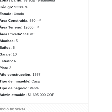
Zona / barrio:
Vereda Yerbabuena
Código:
9228676
Estado:
Usado
Área Construida:
550 m²
Área Terreno:
12600 m²
Área Privada:
550 m²
Alcobas:
5
Baños:
5
Garaje:
10
Estrato:
6
Piso:
2
Año construcción:
1997
Tipo de inmueble:
Casa
Tipo de negocio:
Venta
Administración:
$1.695.000 COP
RECIO DE VENTA: