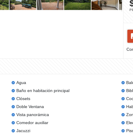
P
Com
Agua
Bal
Baño en habitación principal
Bib
Clósets
Coc
Doble Ventana
Hab
Vista panorámica
Zon
Comedor auxiliar
Ele
Jacuzzi
Pis