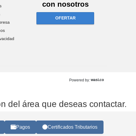
con nosotros
s
s
OFERTAR
presa
nos
ivacidad
wasi.co
Powered by:
otón del área que deseas contact
Pagos
Certificados Tributarios