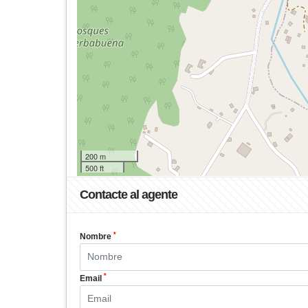
200 m
500 ft
Contacte al agente
*
Nombre
*
Email