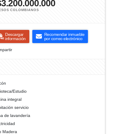
$3.200.000.000
ESOS COLOMBIANOS
Descargar
Recomendar inmueble
información
por correo electrónico
partir
cón
lioteca/Estudio
ina integral
itación servicio
a de lavandería
ctricidad
o Madera