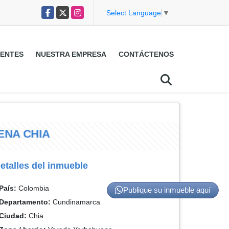
Facebook
X
Instagram
Select Language
▼
ENTES
NUESTRA EMPRESA
CONTÁCTENOS
A CHIA
etalles del inmueble
País:
Colombia
Publique su inmueble aquí
Departamento:
Cundinamarca
Ciudad:
Chia