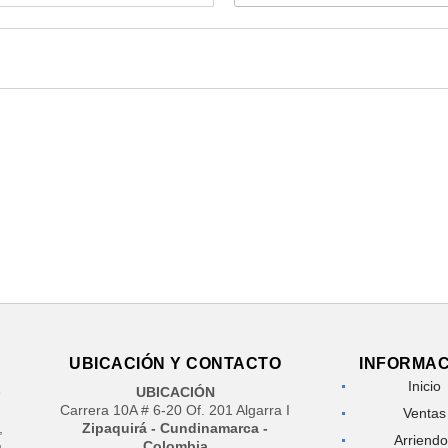
UBICACIÓN Y CONTACTO
INFORMAC
Inicio
e
UBICACIÓN
Carrera 10A # 6-20 Of. 201 Algarra I
Ventas
,
Zipaquirá - Cundinamarca -
Arriend
a
Colombia