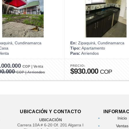
paquirá, Cundinamarca
En:
Zipaquirá, Cundinamarca
Casa
Tipo:
Apartamento
enta
Para:
Arriendos
.000.000
PRECIO:
COP | Venta
$930.000
00.000
COP
COP | Arriendos
UBICACIÓN Y CONTACTO
INFORMAC
Inicio
e
UBICACIÓN
Carrera 10A # 6-20 Of. 201 Algarra I
Ventas