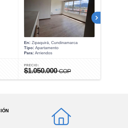
En:
Zipaquirá, Cundinamarca
En:
Zipaqui
Tipo:
Apartamento
Tipo:
Apart
Para:
Arriendos
Para:
Venta
PRECIO:
PRECIO:
$1.050.000
$350.0
COP
IÓN