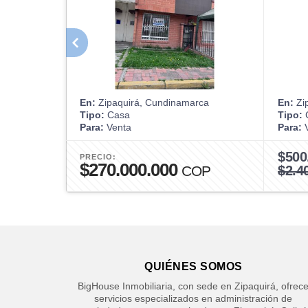
En:
Zipaquirá, Cundinamarca
En:
Zi
Tipo:
Casa
Tipo:
Para:
Venta
Para:
V
$500
PRECIO:
$270.000.000
COP
$2.4
QUIÉNES SOMOS
BigHouse Inmobiliaria, con sede en Zipaquirá, ofrec
servicios especializados en administración de