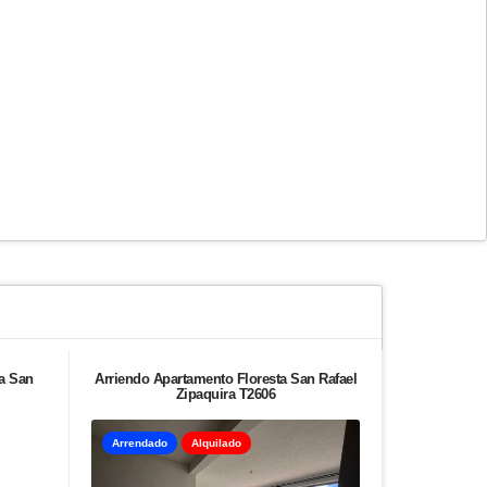
a San
Arriendo Apartamento Floresta San Rafael
Venta apa
Zipaquira T2606
Zip
Arrendado
Alquilado