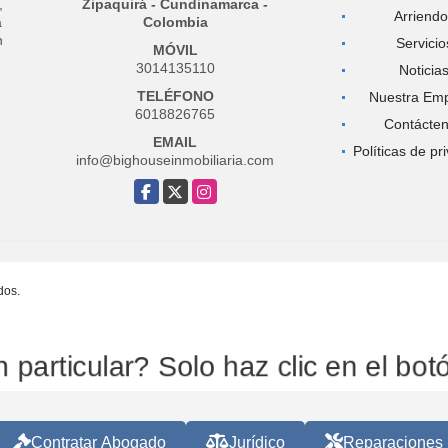
,
Zipaquirá - Cundinamarca -
Arriend
a
Colombia
n
Servicio
MÓVIL
3014135110
Noticia
TELÉFONO
Nuestra Em
6018826765
Contácte
EMAIL
Políticas de pr
info@bighouseinmobiliaria.com
Facebook
X
Instagram
dos.
particular? Solo haz clic en el bo
Contratar Abogado
Jurídico
Reparaciones