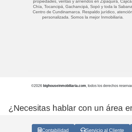
propiedades, ventas y arriendos en Zipaquirá, Cajicá
Chía, Tocancipá, Gachancipá, Sopó y toda la Saban
Centro de Cundinamarca. Respaldo jurídico, atenció
personalizada. Somos la mejor Inmobiliaria.
©2026
bighouseinmobiliaria.com
, todos los derechos reserva
¿Necesitas hablar con un área en 
Contabilidad
Servicio al Cliente