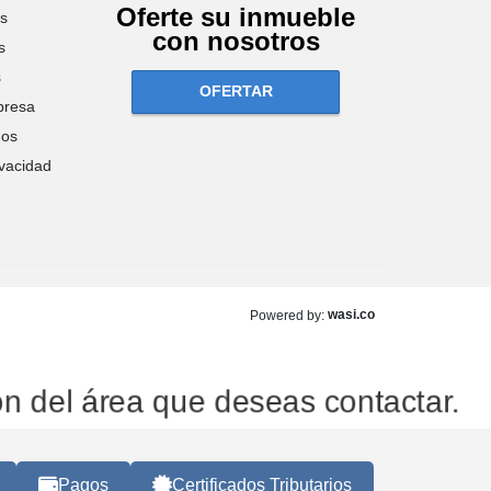
Oferte su inmueble
os
con nosotros
s
s
OFERTAR
presa
nos
ivacidad
wasi.co
Powered by:
tón del área que deseas contactar
Pagos
Certificados Tributarios