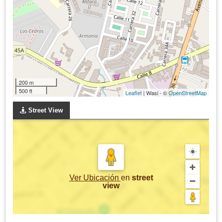
200 m
500 ft
Leaflet
| Wasi - ©
OpenStreetMap
Street View
Ver Ubicación
en
street
view