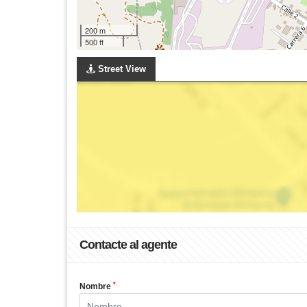
200 m
500 ft
Street View
Contacte al agente
*
Nombre