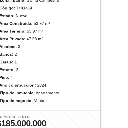
Zona / barrio:
Salina Campestre
Código:
7441414
Estado:
Nuevo
Área Construida:
53.97 m²
Área Terreno:
53.97 m²
Área Privada:
47.58 m²
Alcobas:
3
Baños:
2
Garaje:
1
Estrato:
2
Piso:
4
Año construcción:
2024
Tipo de inmueble:
Apartamento
Tipo de negocio:
Venta
RECIO DE VENTA:
$185.000.000