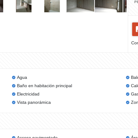
P
Com
Agua
Bal
Baño en habitación principal
Cal
Electricidad
Gas
Vista panorámica
Zon
Acceso pavimentado
Áre