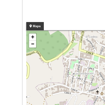
Mapa
+
−