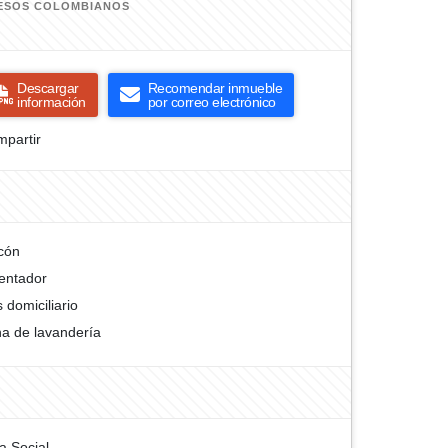
ESOS COLOMBIANOS
Descargar
Recomendar inmueble
información
por correo electrónico
partir
cón
entador
 domiciliario
a de lavandería
a Social