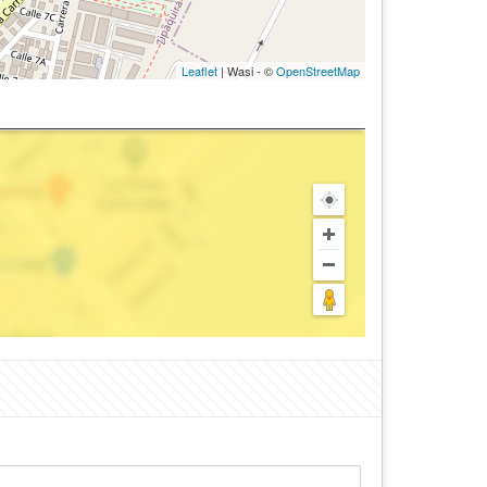
Leaflet
| Wasi - ©
OpenStreetMap