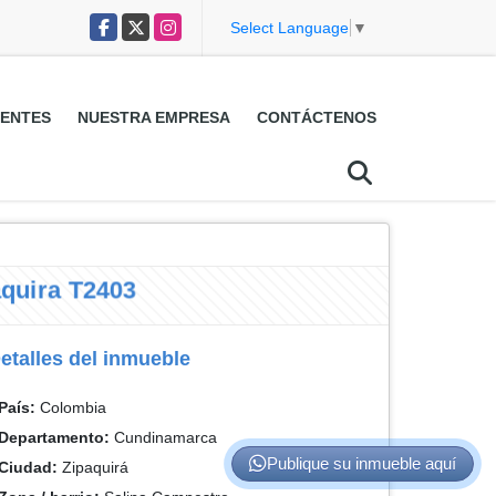
Facebook
X
Instagram
Select Language
▼
ENTES
NUESTRA EMPRESA
CONTÁCTENOS
uira T2403
etalles del inmueble
País:
Colombia
Departamento:
Cundinamarca
Publique su inmueble aquí
Ciudad:
Zipaquirá