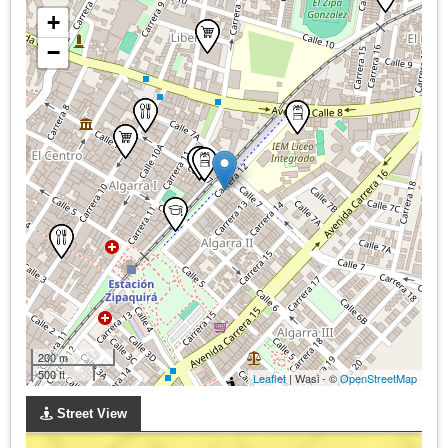
+
−
200 m
500 ft
Leaflet
| Wasi - ©
OpenStreetMap
Street View