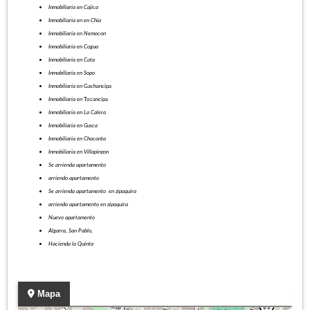
Inmobiliaria en Cajica
Inmobiliaria en en Chia
Inmobiliaria en Nemocon
Inmobiliaria en Cogua
Inmobiliaria en Cota
Inmobiliaria en Sopo
Inmobiliaria en
Gachancipa
Inmobiliaria en
Tocancipa
Inmobiliaria en La Calera
Inmobiliaria en Gusca
Inmobiliaria en Choconta
Inmobiliaria en Villapinzon
Se arrienda apartamento
arriendo apartamento
Se arrienda apartamento en zipaquira
arriendo apartamento en zipaquira
Nuevo apartamento
Algarra, S
an Pablo,
Hacienda la Quinta
Mapa