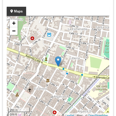
Mapa
+
−
200 m
500 ft
Leaflet
| Wasi - ©
OpenStreetMap