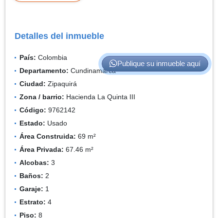
Detalles del inmueble
País:
Colombia
Publique su inmueble aquí
Departamento:
Cundinamarca
Ciudad:
Zipaquirá
Zona / barrio:
Hacienda La Quinta III
Código:
9762142
Estado:
Usado
Área Construida:
69 m²
Área Privada:
67.46 m²
Alcobas:
3
Baños:
2
Garaje:
1
Estrato:
4
Piso:
8